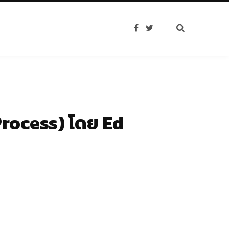
F
T
a
w
c
i
e
t
b
t
o
e
o
r
k
Process) โดย Ed