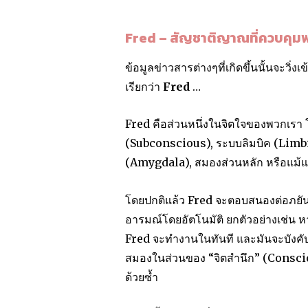
Fred – สัญชาติญาณที่ควบคุม
ข้อมูลข่าวสารต่างๆที่เกิดขึ้นนั้นจะวิ่
เรียกว่า
Fred
…
Fred คือส่วนหนึ่งในจิตใจของพวกเรา โด
(Subconscious), ระบบลิมบิค (Limbi
(Amygdala), สมองส่วนหลัก หรือแม้
โดยปกติแล้ว Fred จะตอบสนองต่อภยัน
อารมณ์โดยอัตโนมัติ ยกตัวอย่างเช่น ห
Fred จะทำงานในทันที และมันจะบังคับ
สมองในส่วนของ “จิตสำนึก” (Conscio
ด้วยซ้ำ