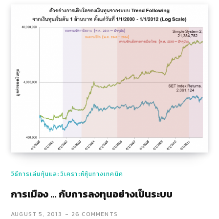
วิธีการเล่นหุ้นและวิเคราะห์หุ้นทางเทคนิค
การเมือง … กับการลงทุนอย่างเป็นระบบ
AUGUST 5, 2013
26 COMMENTS