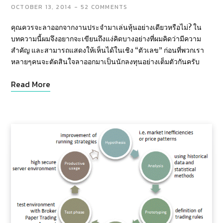
OCTOBER 13, 2014
52 COMMENTS
คุณควรจะลาออกจากงานประจำมาเล่นหุ้นอย่างเดียวหรือไม่? ใน
บทความนี้ผมจึงอยากจะเขียนถึงแง่คิดบางอย่างที่ผมคิดว่ามีความ
สำคัญ และสามารถแสดงให้เห็นได้ในเชิง “ตัวเลข” ก่อนที่พวกเรา
หลายๆคนจะตัดสินใจลาออกมาเป็นนักลงทุนอย่างเต็มตัวกันครับ
Read More