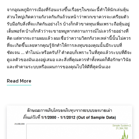
จากอุณหภูมิการเมืองที่ร้อนแรงขึ้นเรื่อยๆในขณะนี้ทำให้นักเล่นหุ้น
ส่วนใหญ่เกิดความกังวลกันกันถ้วนหน้าว่าพวกเขาควรจะเตรียมตัว
รับมือกับสิ่งที่จะเกิดกันอย่างไร บ้างก็กลัวขาดทุนเพิ่มเพราะถือหุ้นอยู่
เต็มพอร์ท บ้างก็กลัวว่าจะขายหมูหากสถานการณ์ไม่เลวร้ายอย่างที่
คิด แต่หากจะถามผมแล้ว ผมเชื่อว่าความวิตกกังวลเหล่านี้นั้นไม่ควร
ที่จะเกิดขึ้นเลยหากคุณรู้จักทำให้การลงทุนของคุณนั้นมีระบบที่
ชัดเจน … ทำไมน่ะหรือครับ!? คำตอบก็เพราะในที่สุดแล้วระบบที่ดีจะ
ดูแลตัวของมันเองอยู่เสมอ และสิ่งที่คุณควรทำทั้งหมดก็คือรักษาวินัย
และทำตามระบบหรือแผนการของคุณไปให้ดีที่สุดนั่นเอง
Read More