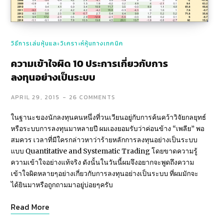
วิธีการเล่นหุ้นและวิเคราะห์หุ้นทางเทคนิค
ความเข้าใจผิด 10 ประการเกี่ยวกับการ
ลงทุนอย่างเป็นระบบ
APRIL 29, 2015
26 COMMENTS
ในฐานะของนักลงทุนคนหนึ่งที่วนเวียนอยู่กับการค้นคว้าวิจัยกลยุทธ์
หรือระบบการลงทุนมาหลายปี ผมเองยอมรับว่าค่อนข้าง “เพลีย” พอ
สมควร เวลาที่มีใครกล่าวหาว่าร้ายหลักการลงทุนอย่างเป็นระบบ
แบบ Quantitative and Systematic Trading โดยขาดความรู้
ความเข้าใจอย่างแท้จริง ดังนั้นในวันนี้ผมจึงอยากจะพูดถึงความ
เข้าใจผิดหลายๆอย่างเกี่ยวกับการลงทุนอย่างเป็นระบบ ที่ผมมักจะ
ได้ยินมาหรือถูกถามมาอยู่บ่อยๆครับ
Read More