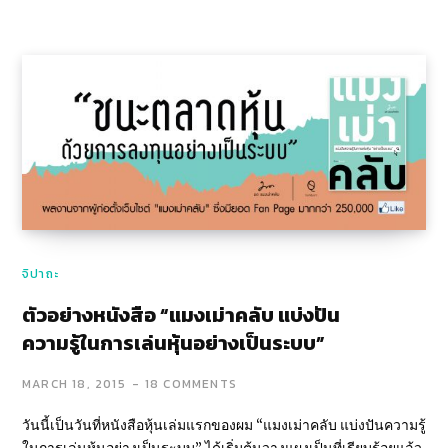
จิปาถะ
ตัวอย่างหนังสือ “แมงเม่าคลับ แบ่งปัน
ความรู้ในการเล่นหุ้นอย่างเป็นระบบ”
MARCH 18, 2015
18 COMMENTS
วันนี้เป็นวันที่หนังสือหุ้นเล่มแรกของผม “แมงเม่าคลับ แบ่งปันความรู้
ในการเล่นหุ้นอย่างเป็นระบบ” ได้เริ่มต้นวางแผงเป็นที่เรียบร้อยแล้ว