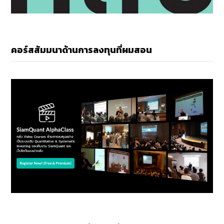
คอร์สสัมมนาด้านการลงทุนที่ผมสอน