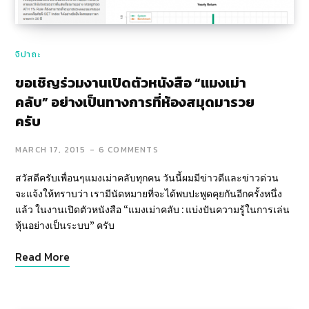
จิปาถะ
ขอเชิญร่วมงานเปิดตัวหนังสือ “แมงเม่า
คลับ” อย่างเป็นทางการที่ห้องสมุดมารวย
ครับ
MARCH 17, 2015
6 COMMENTS
สวัสดีครับเพื่อนๆแมงเม่าคลับทุกคน วันนี้ผมมีข่าวดีและข่าวด่วน
จะแจ้งให้ทราบว่า เรามีนัดหมายที่จะได้พบปะพูดคุยกันอีกครั้งหนึ่ง
แล้ว ในงานเปิดตัวหนังสือ “แมงเม่าคลับ : แบ่งปันความรู้ในการเล่น
หุ้นอย่างเป็นระบบ” ครับ
Read More