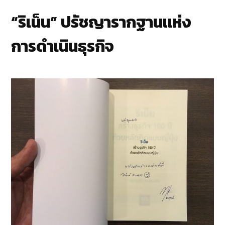
“ริเน็น” ปรัชญารากฐานแห่ง
การดำเนินธุรกิจ