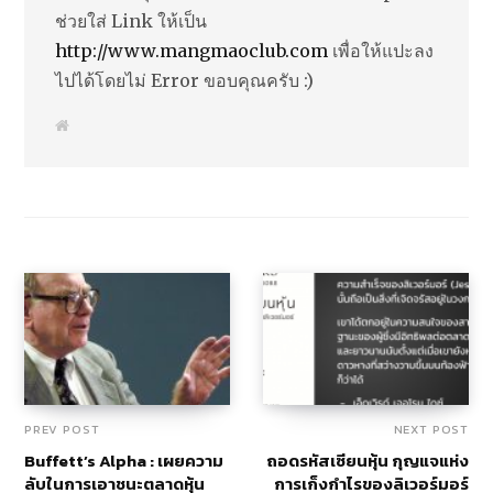
ช่วยใส่ Link ให้เป็น
http://www.mangmaoclub.com
เพื่อให้แปะลง
ไปได้โดยไม่ Error ขอบคุณครับ :)
W
e
b
s
i
t
e
PREV POST
NEXT POST
Buffett’s Alpha : เผยความ
ถอดรหัสเซียนหุ้น กุญแจแห่ง
ลับในการเอาชนะตลาดหุ้น
การเก็งกำไรของลิเวอร์มอร์