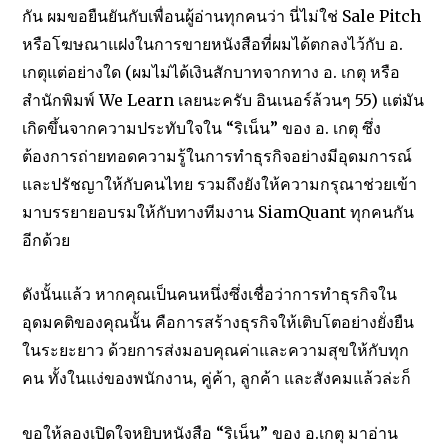
กัน ผมขอยืนยันกับเพื่อนผู้อ่านทุกคนว่า นี่ไม่ใช่ Sale Pitch
หรือโฆษณาแฝงในการขายหนังสือที่ผมได้ตกลงไว้กับ อ.
เกตุแต่อย่างใด (ผมไม่ได้เงินสักบาทจากทาง อ. เกตุ หรือ
สำนักพิมพ์ We Learn เลยนะครับ อินเนอร์ล้วนๆ 55) แต่มัน
เกิดขึ้นจากความประทับใจใน “ริเน็น” ของ อ. เกตุ ซึ่ง
ต้องการถ่ายทอดความรู้ในการทำธุรกิจอย่างมีอุดมการณ์
และปรัชญาให้กับคนไทย รวมถึงยังให้ความกรุณาช่วยเข้า
มาบรรยายอบรมให้กับทางทีมงาน SiamQuant ทุกคนกัน
อีกด้วย
ดังนั้นแล้ว หากคุณเป็นคนหนึ่งซึ่งเชื่อว่าการทำธุรกิจใน
อุดมคติของคุณนั้น คือการสร้างธุรกิจให้เติบโตอย่างยั่งยืน
ในระยะยาว ด้วยการส่งมอบคุณค่าและความสุขให้กับทุก
คน ทั้งในแง่ของพนักงาน, คู่ค้า, ลูกค้า และสังคมแล้วล่ะก็
ขอให้ลองเปิดใจหยิบหนังสือ “ริเน็น” ของ อ.เกตุ มาอ่าน