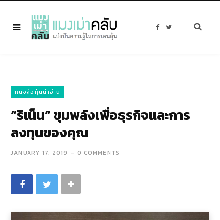
F
T
a
w
c
i
e
t
b
t
o
e
o
r
k
หนังสือหุ้นน่าอ่าน
“ริเน็น” ขุมพลังเพื่อธุรกิจและการ
ลงทุนของคุณ
JANUARY 17, 2019
0 COMMENTS