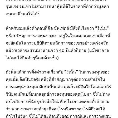
รุนแรง จนเขาไม่สามารถหาหุ้นที่ดีในราคาที่ต่ำกว่ามูลค่า
จนเขาพึงพอใจได้?
สำหรับผมแล้วคำตอบก็คือ บัฟเฟตต์ มีสิ่งที่เรียกว่า “ริเน็น”
หรือปรัชญาการลงทุนของเขาอยู่ในใจเสมอและเขาเลือกที่
จะยึดมั่นในการปฏิบัติตามหลักการของเขาอย่างเคร่งครัด
แม้ว่าเวลาจะผ่านมานานกว่า 40 ปีแล้วก็ตาม (แม้เขาอาจ
ไม่เคยได้ยินคำๆนี้เลยด้วยซ้ำ)
ดังนั้นแล้วการตั้งคำถามเกี่ยวกับ “ริเน็น” ในการลงทุนของ
คุณนั้น จึงเป็นปัจจัยหนึ่งที่สำคัญมากๆต่อความสำเร็จใน
การลงทุนของคุณ มิเช่นนั้นแล้ว คุณก็จะมีจิตใจโลเลและไร้
วินัยจนมักเปลี่ยนกลยุทธ์การลงทุนของคุณไปมา ซึ่งไม่ต่าง
อะไรกับการที่นักธุรกิจมือใหม่ทั่วๆไปเอาแต่คอยตั้งคำถาม
ว่า พวกเขาควรจะทำธุรกิจอะไรหรือขายอะไรดีถึงจะได้
กำไรไปวันๆ ซึ่งไม่ได้สะท้อนถึงอุดมการณ์และการวางแผน