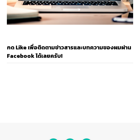
กด Like เพื่อติดตามข่าวสารและบทความของผมผ่าน
Facebook ได้เลยครับ!