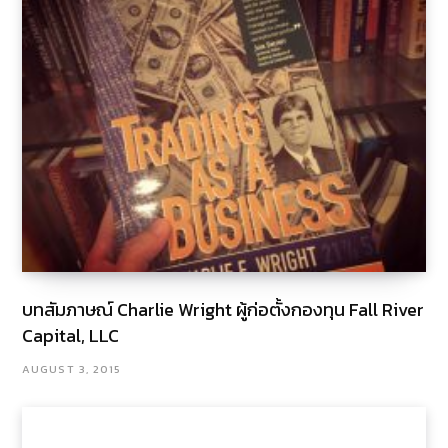
บทสัมภาษณ์ Charlie Wright ผู้ก่อตั้งกองทุน Fall River
Capital, LLC
AUGUST 3, 2015