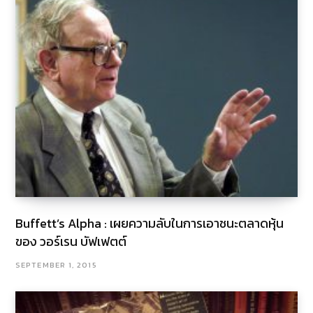
Buffett’s Alpha : เผยความลับในการเอาชนะตลาดหุ้น
ของ วอร์เรน บัฟเฟตต์
SEPTEMBER 1, 2015