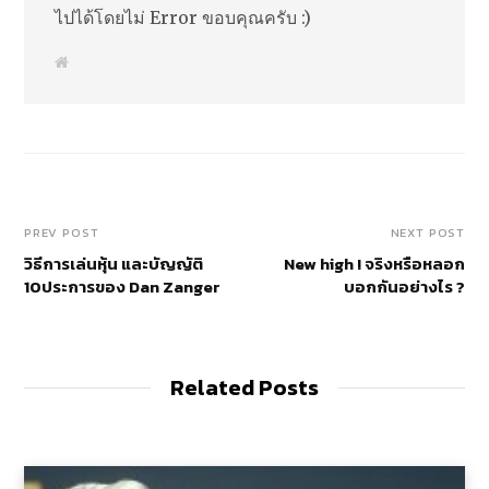
ไปได้โดยไม่ Error ขอบคุณครับ :)
W
e
b
s
i
t
e
PREV POST
NEXT POST
วิธีการเล่นหุ้น และบัญญัติ
New high ! จริงหรือหลอก
10ประการของ Dan Zanger
บอกกันอย่างไร ?
Related Posts