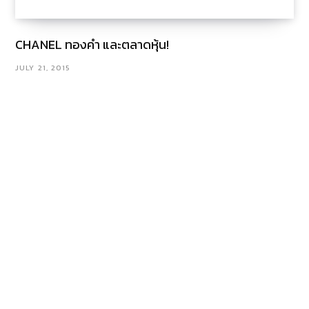
CHANEL ทองคำ และตลาดหุ้น!
JULY 21, 2015