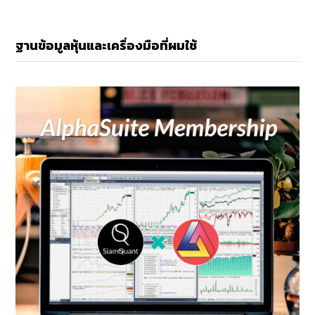
ฐานข้อมูลหุ้นและเครื่องมือที่ผมใช้