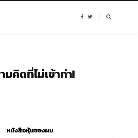
F
T
a
w
c
i
e
t
b
t
o
e
o
r
k
คิดที่ไม่เข้าท่า!
หนังสือหุ้นของผม