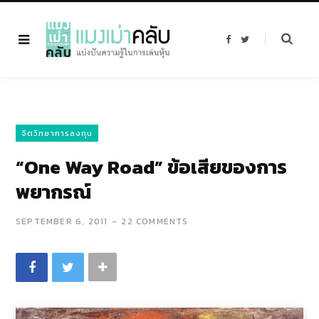
F
T
a
w
c
i
e
t
b
t
o
e
o
r
k
จิตวิทยาการลงทุน
“One Way Road” ข้อเสียของการ
พยากรณ์
SEPTEMBER 6, 2011
22 COMMENTS