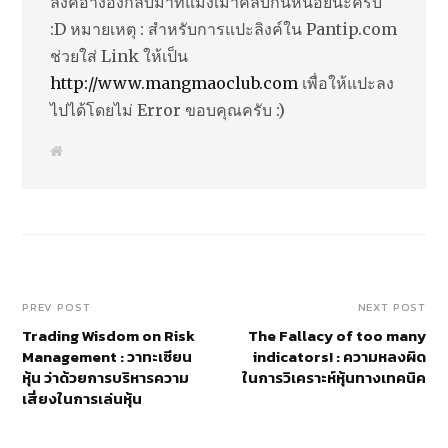
ลิงค์อ้างอิงกลับมาที่แมงเม่าคลับกันหน่อยนะครับ
:D หมายเหตุ : สำหรับการแปะลิงค์ใน Pantip.com
ช่วยใส่ Link ให้เป็น
http://www.mangmaoclub.com
เพื่อให้แปะลง
ไปได้โดยไม่ Error ขอบคุณครับ :)
W
e
b
s
i
t
e
PREV POST
NEXT POST
Trading Wisdom on Risk
The Fallacy of too many
Management : วาทะเซียน
indicators! : ความหลงผิด
หุ้น ว่าด้วยการบริหารความ
ในการวิเคราะห์หุ้นทางเทคนิค
เสี่ยงในการเล่นหุ้น