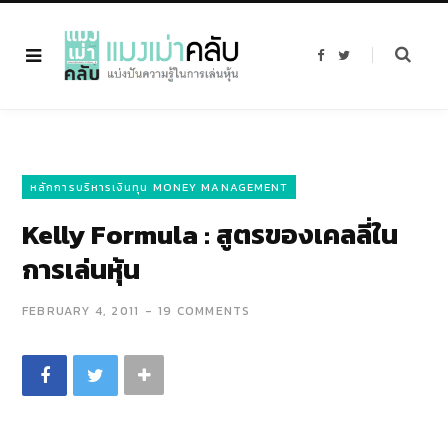
F
T
a
w
c
i
e
t
b
t
o
e
o
r
k
หลักการบริหารเงินทุน MONEY MANAGEMENT
Kelly Formula : สูตรของเคลลี่ใน
การเล่นหุ้น
FEBRUARY 4, 2011
19 COMMENTS