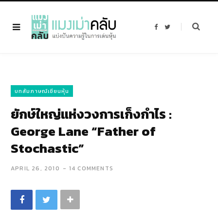
F
T
a
w
c
i
e
t
b
t
o
e
o
r
k
บทสัมภาษณ์เซียนหุ้น
ยักษ์ใหญ่แห่งวงการเก็งกำไร :
George Lane “Father of
Stochastic”
APRIL 26, 2010
14 COMMENTS