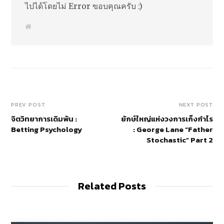
ไปได้โดยไม่ Error ขอบคุณครับ :)
W
e
b
s
i
t
e
PREV POST
NEXT POST
จิตวิทยาการเดิมพัน :
ยักษ์ใหญ่แห่งวงการเก็งกำไร
Betting Psychology
: George Lane “Father
Stochastic” Part 2
Related Posts