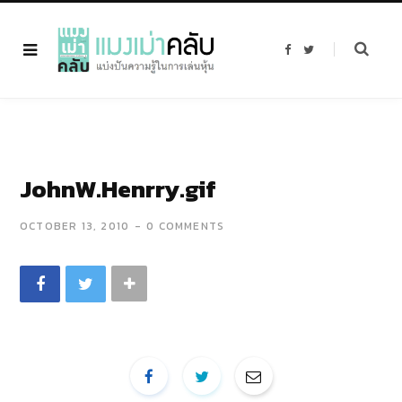
F
T
a
w
c
i
e
t
b
t
o
e
o
r
k
JohnW.Henrry.gif
OCTOBER 13, 2010
0 COMMENTS