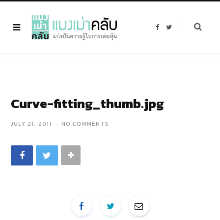
F
T
a
w
c
i
e
t
b
t
o
e
o
r
k
Curve-fitting_thumb.jpg
JULY 21, 2011
NO COMMENTS