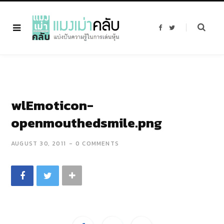
F
T
a
w
c
i
e
t
b
t
o
e
o
r
k
wlEmoticon-
openmouthedsmile.png
AUGUST 30, 2011
0 COMMENTS