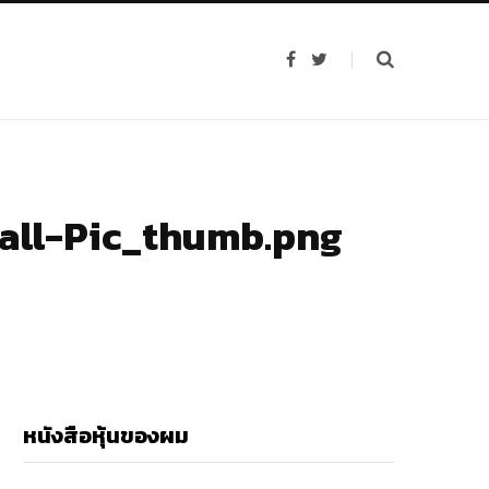
F
T
a
w
c
i
e
t
b
t
o
e
o
r
k
all-Pic_thumb.png
หนังสือหุ้นของผม