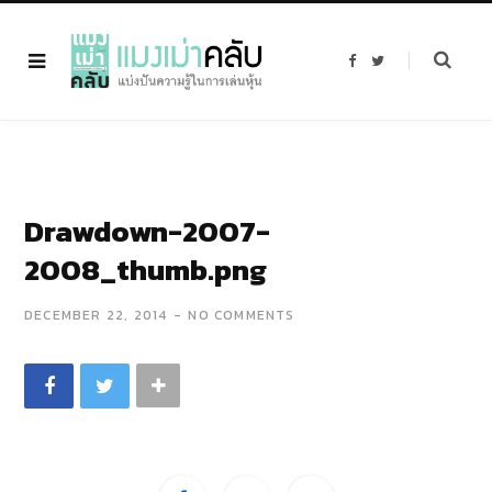
F
T
a
w
c
i
e
t
b
t
o
e
o
r
k
Drawdown-2007-
2008_thumb.png
DECEMBER 22, 2014
NO COMMENTS