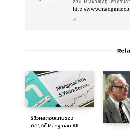
ครับ :D หมายเหตุ : สำหรับก
http://www.mangmaocl
W
e
b
s
i
t
e
Rela
รีวิวผลตอบแทนของ
กลยุทธ์ Mangmao All-