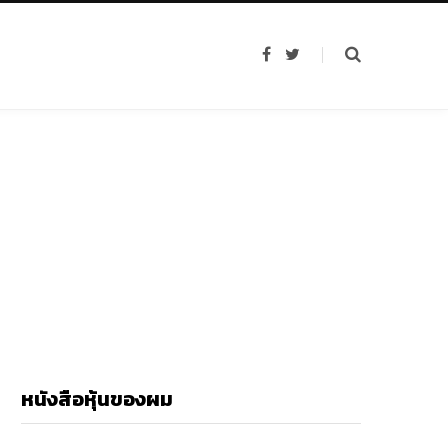
F
T
a
w
c
i
e
t
b
t
o
e
o
r
k
หนังสือหุ้นของผม