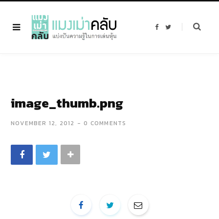
F
T
a
w
c
i
e
t
b
t
o
e
o
r
k
image_thumb.png
NOVEMBER 12, 2012
0 COMMENTS