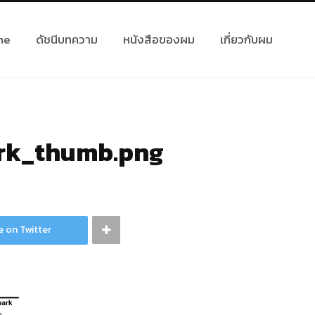
me
ดัชนีบทความ
หนังสือของผม
เกี่ยวกับผม
rk_thumb.png
e on Twitter