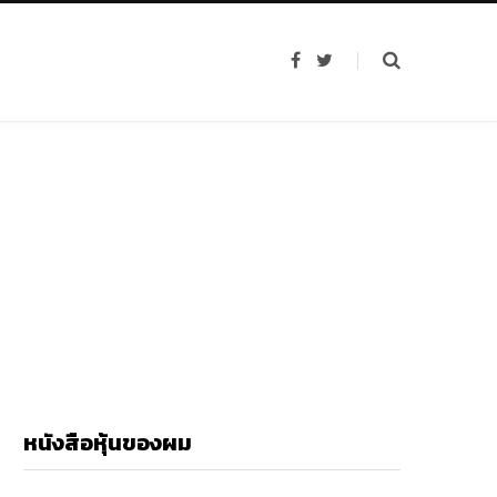
F
T
a
w
c
i
e
t
b
t
o
e
o
r
k
หนังสือหุ้นของผม