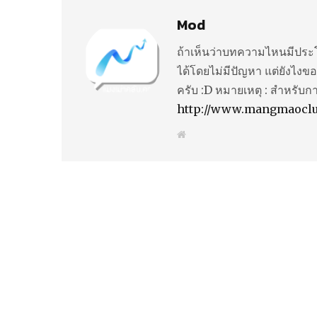
Mod
ถ้าเห็นว่าบทความไหนมีประโ
ได้โดยไม่มีปัญหา แต่ยังไงขอ
ครับ :D หมายเหตุ : สำหรับก
http://www.mangmaocl
W
e
b
s
i
t
e