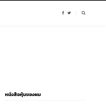
F
T
a
w
c
i
e
t
b
t
o
e
o
r
k
หนังสือหุ้นของผม