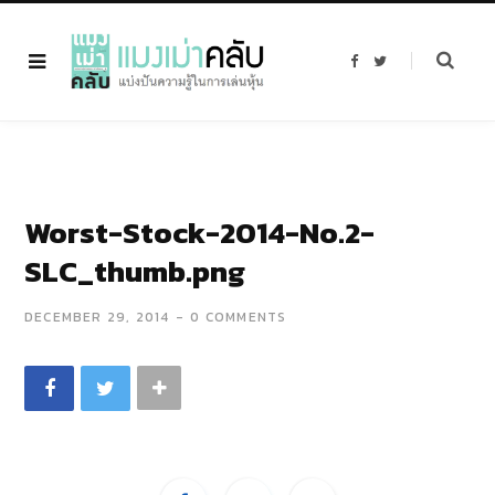
F
T
a
w
c
i
e
t
b
t
o
e
o
r
k
Worst-Stock-2014-No.2-
SLC_thumb.png
DECEMBER 29, 2014
0 COMMENTS