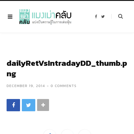
F
T
a
w
c
i
e
t
b
t
o
e
o
r
k
dailyRetVsIntradayDD_thumb.p
ng
DECEMBER 19, 2014
0 COMMENTS