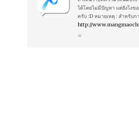
ได้โดยไม่มีปัญหา แต่ยังไงขอ
ครับ :D หมายเหตุ : สำหรับก
http://www.mangmaocl
W
e
b
s
i
t
e