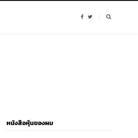
F
T
a
w
c
i
e
t
b
t
o
e
o
r
k
หนังสือหุ้นของผม