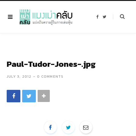
F
T
a
w
c
i
e
t
b
t
o
e
o
r
k
Paul-Tudor-Jones-.jpg
JULY 3, 2012
0 COMMENTS