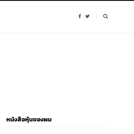
F
T
a
w
c
i
e
t
b
t
o
e
o
r
k
หนังสือหุ้นของผม