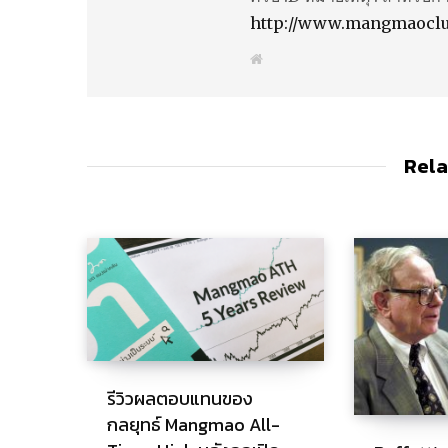
http://www.mangmaocl
W
e
b
s
i
t
e
Rela
รีวิวผลตอบแทนของ
กลยุทธ์ Mangmao All-