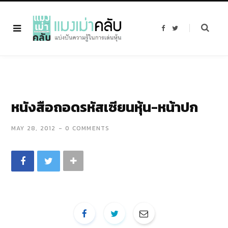
F
T
a
w
c
i
e
t
b
t
o
e
o
r
k
หนังสือถอดรหัสเซียนหุ้น-หน้าปก
MAY 28, 2012
0 COMMENTS