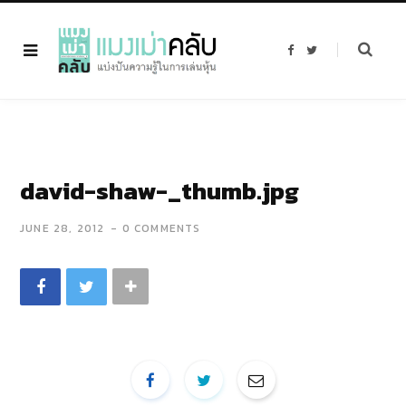
F
T
a
w
c
i
e
t
b
t
o
e
o
r
k
david-shaw-_thumb.jpg
JUNE 28, 2012
0 COMMENTS