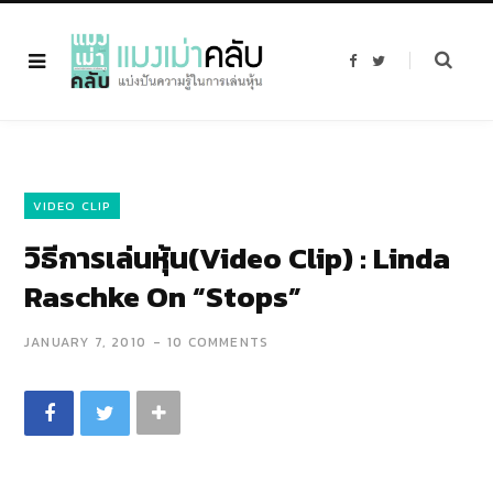
F
T
a
w
c
i
e
t
b
t
o
e
o
r
k
VIDEO CLIP
วิธีการเล่นหุ้น(Video Clip) : Linda
Raschke On “Stops”
JANUARY 7, 2010
10 COMMENTS