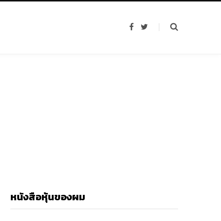
F
T
a
w
c
i
e
t
b
t
o
e
o
r
k
หนังสือหุ้นของผม