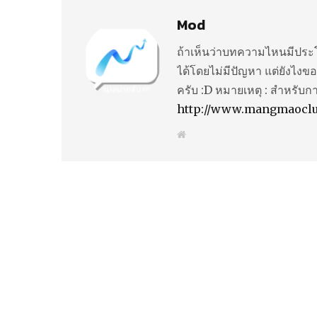
Mod
ถ้าเห็นว่าบทความไหนมีประโ
ได้โดยไม่มีปัญหา แต่ยังไงขอ
ครับ :D หมายเหตุ : สำหรับก
http://www.mangmaocl
W
e
b
s
i
t
e