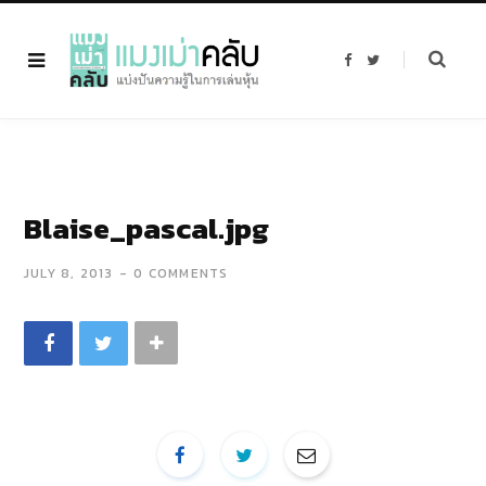
F
T
a
w
c
i
e
t
b
t
o
e
o
r
k
Blaise_pascal.jpg
JULY 8, 2013
0 COMMENTS