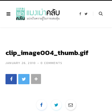
F
T
a
w
c
i
e
t
b
t
o
e
o
r
k
clip_image004_thumb.gif
JANUARY 26, 2010
0 COMMENTS