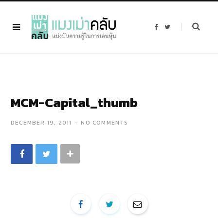
F
T
a
w
c
i
e
t
b
t
o
e
o
r
k
MCM-Capital_thumb
DECEMBER 19, 2011
NO COMMENTS