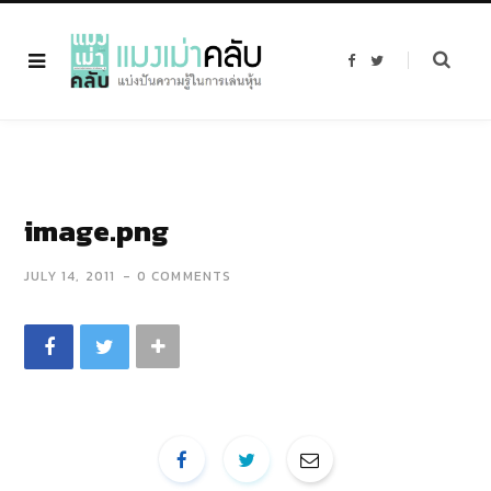
F
T
a
w
c
i
e
t
b
t
o
e
o
r
k
image.png
JULY 14, 2011
0 COMMENTS