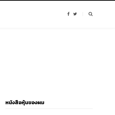
F
T
a
w
c
i
e
t
b
t
o
e
o
r
k
หนังสือหุ้นของผม