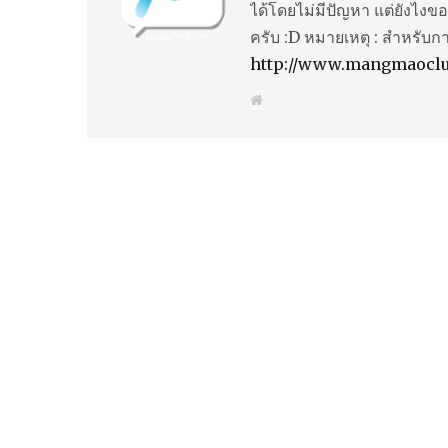
ได้โดยไม่มีปัญหา แต่ยังไงขอ
ครับ :D หมายเหตุ : สำหรับก
http://www.mangmaocl
W
e
b
s
i
t
e