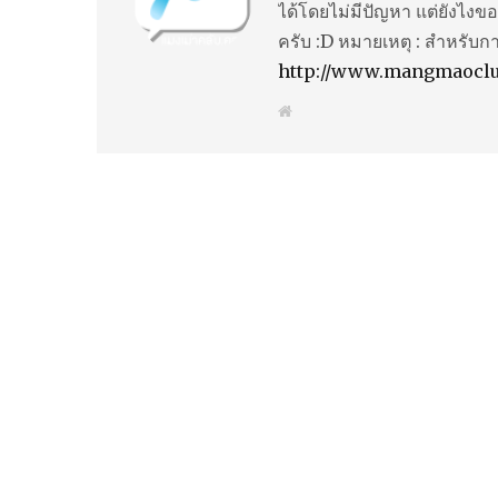
ได้โดยไม่มีปัญหา แต่ยังไงขอ
ครับ :D หมายเหตุ : สำหรับก
http://www.mangmaocl
W
e
b
s
i
t
e