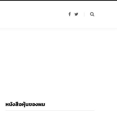
F
T
a
w
c
i
e
t
b
t
o
e
o
r
k
หนังสือหุ้นของผม