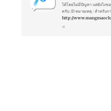
ได้โดยไม่มีปัญหา แต่ยังไงขอ
ครับ :D หมายเหตุ : สำหรับก
http://www.mangmaocl
W
e
b
s
i
t
e