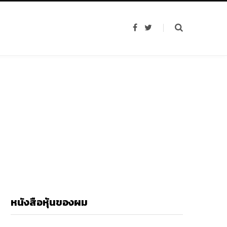
F
T
a
w
c
i
e
t
b
t
o
e
o
r
k
หนังสือหุ้นของผม