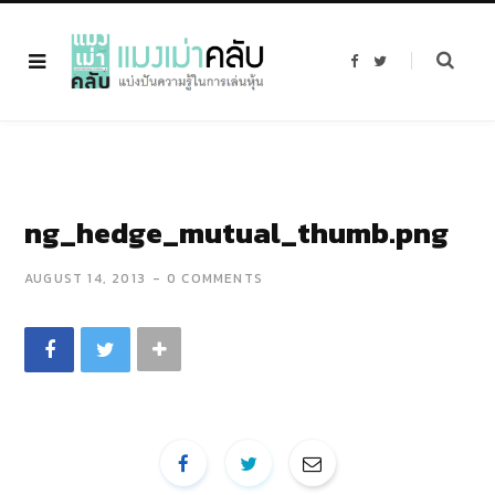
F
T
a
w
c
i
e
t
b
t
o
e
o
r
k
ng_hedge_mutual_thumb.png
AUGUST 14, 2013
0 COMMENTS