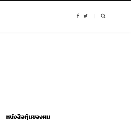
F
T
a
w
c
i
e
t
b
t
o
e
o
r
k
หนังสือหุ้นของผม