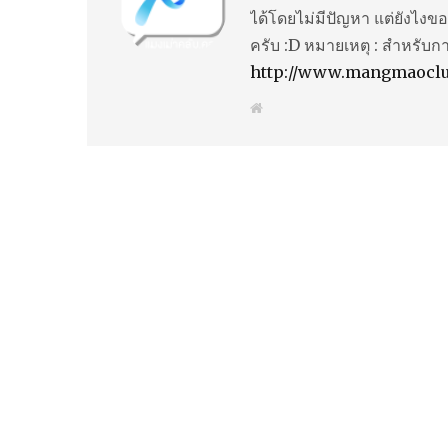
ได้โดยไม่มีปัญหา แต่ยังไงขอ
ครับ :D หมายเหตุ : สำหรับก
http://www.mangmaocl
W
e
b
s
i
t
e