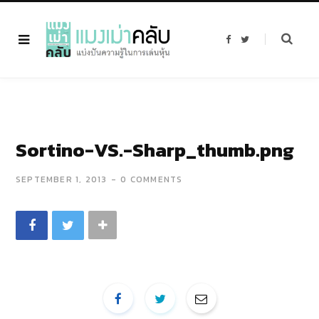
F
T
a
w
c
i
e
t
b
t
o
e
o
r
k
Sortino-VS.-Sharp_thumb.png
SEPTEMBER 1, 2013
0 COMMENTS