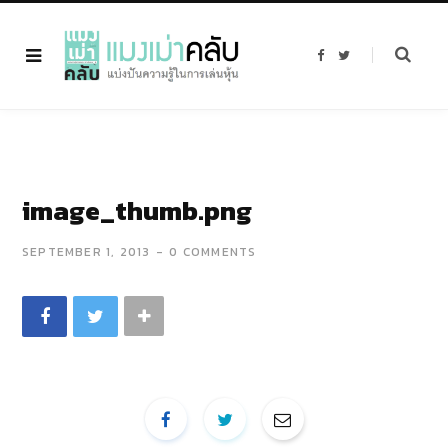
F
T
a
w
c
i
e
t
b
t
o
e
o
r
k
image_thumb.png
SEPTEMBER 1, 2013
0 COMMENTS