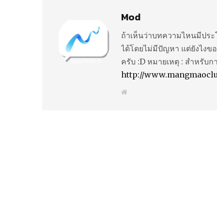
Mod
ถ้าเห็นว่าบทความไหนมีประโ
ได้โดยไม่มีปัญหา แต่ยังไงขอ
ครับ :D หมายเหตุ : สำหรับก
http://www.mangmaocl
W
e
b
s
i
t
e