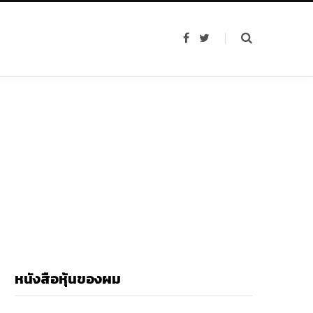
F
T
a
w
c
i
e
t
b
t
o
e
o
r
k
หนังสือหุ้นของผม