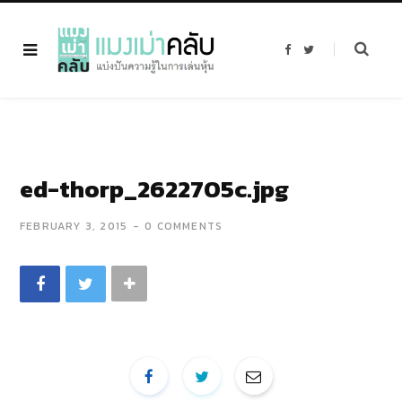
F
T
a
w
c
i
e
t
b
t
o
e
o
r
k
ed-thorp_2622705c.jpg
FEBRUARY 3, 2015
0 COMMENTS