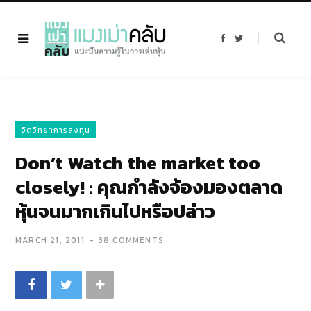
F
T
a
w
c
i
e
t
b
t
o
e
o
r
k
จิตวิทยาการลงทุน
Don’t Watch the market too
closely! : คุณกำลังจ้องมองตลาด
หุ้นจนมากเกินไปหรือปล่าว
MARCH 21, 2011
38 COMMENTS