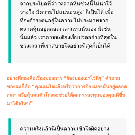
จากประโยคที่ว่า “ตลาดหุ้นช่วงนี้ไม่น่าใว้
วางใจ มีความไม่แน่นอนสูง” ก็เป็นได้ เพื่อ
ที่จะดำรงตนอยู่ในความไม่ประมาทจาก
ตลาดหุ้นอยู่ตลอดเวลาแทนนั่นเอง มิเช่น
นั้นแล้ว เราอาจจะต้องเจ็บปวดอย่างที่สุดใน
ช่วงเวลาที่เราสบายใจอย่างที่สุดก็เป็นได้
อย่างที่สองคือเรื่องของการ “จ้องมองเอาไว้ดีๆ” คำถาม
ของผมก็คือ “คุณแน่ใจแล้วหรือว่าการจ้องมองมันอยู่ตลอด
เวลา หรือลุ้นจนตัวโก่งจะช่วยให้ผลการลงทุนของคุณดีขึ้น
มาได้จริงๆ?”
ความจริงแล้วนี่เป็นความเข้าใจผิดอย่าง