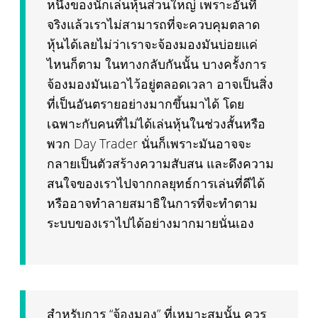
หนึ่งของนักเล่นหุ้นส่วนใหญ่ เพราะอันที่
จริงแล้วเราไม่สามารถที่จะควบคุมตลาด
หุ้นได้เลยไม่ว่าเราจะจ้องมองมันบ่อยแค่
ไหนก็ตาม ในทางกลับกันนั้น บางครั้งการ
จ้องมองมันเอาไว้อยู่ตลอดเวลา อาจเป็นสิ่ง
ที่เป็นอันตรายอย่างมากขึ้นมาได้ โดย
เฉพาะกับคนที่ไม่ได้เล่นหุ้นในช่วงสั้นหรือ
พวก Day Trader นั่นก็เพราะมันอาจจะ
กลายเป็นตัวสร้างความสับสน และดึงความ
สนใจของเราไปจากกลยุทธ์การเล่นที่ดีได้
หรืออาจทำลายสมาธิในการที่จะทำตาม
ระบบของเราไปได้อย่างมากมายนั่นเอง
สำหรับการ “จ้องมอง” ที่เหมาะสมนั้น ควร