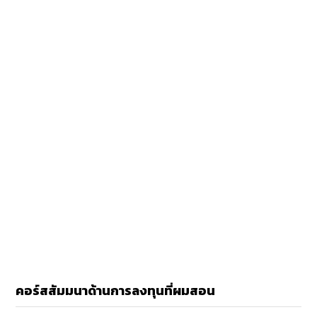
คอร์สสัมมนาด้านการลงทุนที่ผมสอน