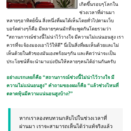
เกิดขึ้นรอบๆโลกใน
ช่วงเวลาที่ผ่านมา
หลายๆอาทิตย์นั้น สิ่งหนึ่งที่ผมได้เห็นโดยทั่วไปตามเว็บ
บอร์ดต่างๆก็คือ มีหลายๆคนมักที่จะพูดกันโดยรวมว่า
“สถานการณ์ช่วงนี้ไม่น่าไว้วางใจ มีความไม่แน่นอนสูง เรา
ควรที่จะจ้องมองเอาไว้ให้ดี” นี่เป็นสิ่งที่ผมเห็นด้วยและไม่
เห็นด้วยในตัวของมันเองพร้อมๆกัน และคิดว่าน่าจะเป็น
ประโยชน์ที่จะนำมาแบ่งปันให้หลายๆคนได้อ่านกันครับ
อย่างแรกเลยก็คือ “สถานการณ์ช่วงนี้ไม่น่าไว้วางใจ มี
ความไม่แน่นอนสูง” คำถามของผมก็คือ “แล้วช่วงไหนที่
ตลาดหุ้นมีความแน่นอนสูงบ้าง?”
หากเราลองทบทวนกลับไปในช่วงเวลาที่
ผ่านมา เราจะสามารถเห็นได้ว่าแท้จริงแล้ว