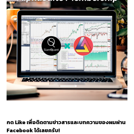
กด Like เพื่อติดตามข่าวสารและบทความของผมผ่าน
Facebook ได้เลยครับ!