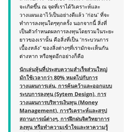
จะเกิดขึ้น ณ จุดที่เราได้วิเคราะห์และ
วางแผนเอาไว้เป็นอย่างดีแล้ว “ก่อน” ที่จะ
ทำการลงทุนใดๆทุกครั้ง นอกจากนี้ สิ่งที่
เป็นตัวกำหนดผลการลงทุนโดยรวมในระยะ
ยาวของเรานั้น คือสิ่งที่เป็น “กระบวนการ
เบื้องหลัง” ของสิ่งต่างๆที่เรามักจะเห็นกัน
ต่างหาก หรือพูดอีกอย่างก็คือ
นักเล่นหุ้นที่ประสบความสำเร็จส่วนใหญ่
มักใช้เวลากว่า 80% หมดไปกับการ
วางแผนการเล่น, การค้นคว้าและออกแบบ
ระบบการลงทุน (Sytem Design), การ
วางแผนการบริหารเงินทุน (Money
Management), การวิเคราะห์และสรุป
สถานการณ์ต่างๆ, การฝึกฝนจิตวิทยาการ
ลงทุน หรือทำความเข้าใจและหาความรู้