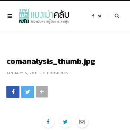
F
T
a
w
c
i
e
t
b
t
o
e
o
r
k
comanalysis_thumb.jpg
JANUARY 5, 2011
0 COMMENTS