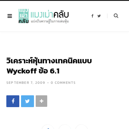
F
T
a
w
c
i
e
t
b
t
o
e
o
r
k
วิเคราะห์หุ้นทางเทคนิคแบบ
Wyckoff ข้อ 6.1
SEPTEMBER 7, 2009
0 COMMENTS