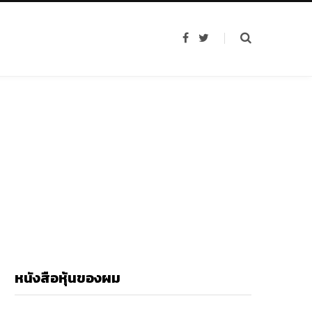
F
T
a
w
c
i
e
t
b
t
o
e
o
r
k
หนังสือหุ้นของผม