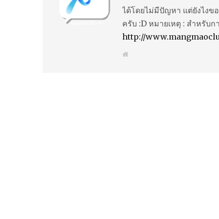
ได้โดยไม่มีปัญหา แต่ยังไงขอ
ครับ :D หมายเหตุ : สำหรับก
http://www.mangmaocl
W
e
b
s
i
t
e