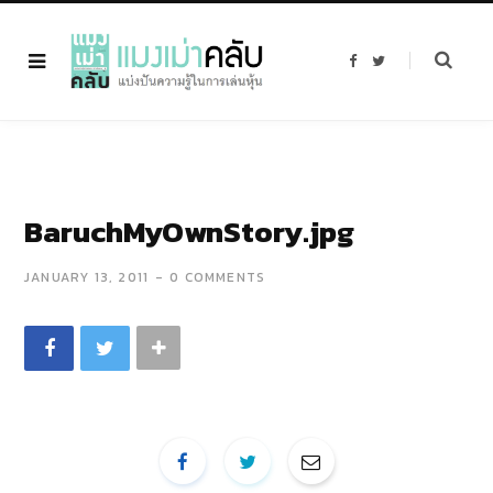
F
T
a
w
c
i
e
t
b
t
o
e
o
r
k
BaruchMyOwnStory.jpg
JANUARY 13, 2011
0 COMMENTS