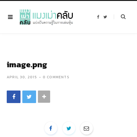
F
T
a
w
c
i
e
t
b
t
o
e
o
r
k
image.png
APRIL 30, 2015
0 COMMENTS