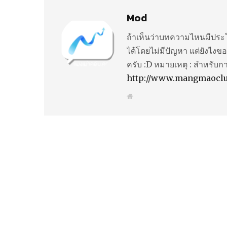
Mod
ถ้าเห็นว่าบทความไหนมีประโ
ได้โดยไม่มีปัญหา แต่ยังไงขอ
ครับ :D หมายเหตุ : สำหรับก
http://www.mangmaocl
W
e
b
s
i
t
e