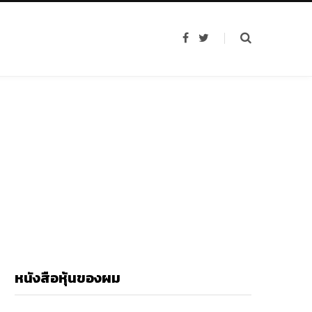
F
T
a
w
c
i
e
t
b
t
o
e
o
r
k
หนังสือหุ้นของผม