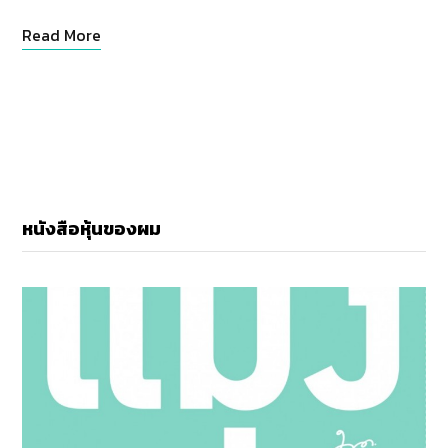
Read More
หนังสือหุ้นของผม