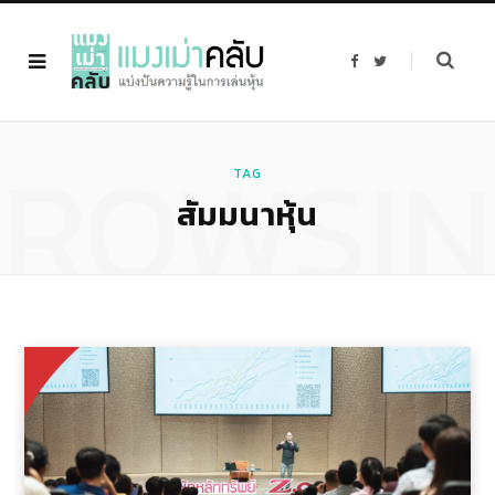
F
T
a
w
c
i
e
t
b
t
o
e
ROWSI
o
r
k
TAG
สัมมนาหุ้น