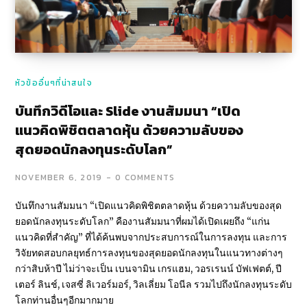
หัวข้ออื่นๆที่น่าสนใจ
บันทึกวิดีโอและ Slide งานสัมมนา “เปิด
แนวคิดพิชิตตลาดหุ้น ด้วยความลับของ
สุดยอดนักลงทุนระดับโลก”
NOVEMBER 6, 2019
0 COMMENTS
บันทึกงานสัมมนา “เปิดแนวคิดพิชิตตลาดหุ้น ด้วยความลับของสุด
ยอดนักลงทุนระดับโลก” คืองานสัมมนาที่ผมได้เปิดเผยถึง “แก่น
แนวคิดที่สำคัญ” ที่ได้ค้นพบจากประสบการณ์ในการลงทุน และการ
วิจัยทดสอบกลยุทธ์การลงทุนของสุดยอดนักลงทุนในแนวทางต่างๆ
กว่าสิบห้าปี ไม่ว่าจะเป็น เบนจามิน เกรแฮม, วอรเรนน์ บัฟเฟตต์, ปี
เตอร์ ลินช์, เจสซี่ ลิเวอร์มอร์, วิลเลี่ยม โอนีล รวมไปถึงนักลงทุนระดับ
โลกท่านอื่นๆอีกมากมาย