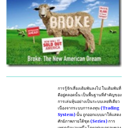
การรู้จักเสี่ยงเดิมพันลงไป ในเดิมพันที่
ดีอยู่ตลอดนั้น เป็นพื้นฐานที่สำคัญของ
การเล่นหุ้นอย่างเป็นระบบเลยทีเดียว
เนื่องจากระบบการลงทุน
(Trading
System)
นั้น ถูกออกแบบมาให้แสดง
ศักย์ภาพภายใต้ชุด
(Series)
การ
เทรดจำนวนหนึ่ง โดยอยู่บนกรอบของ