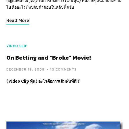
กุญแจที่สำคัญที่สุดในการเก็งกำไร(เล่นหุ้น) ที่หลายๆคนมักมองข้าม
ไป คืออะไร? พบกับคำตอบในคลิปนี้ครับ
Read More
VIDEO CLIP
On Betting and “Broke” Movie!
DECEMBER 19, 2009
10 COMMENTS
(Video Clip หุ้น) อะไรคือการเดิมพันที่ดี!?
………………………………………………………………………………………………
………………………………………………………………………………………..