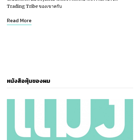
Trading Tribe ของเขาครับ
Read More
หนังสือหุ้นของผม