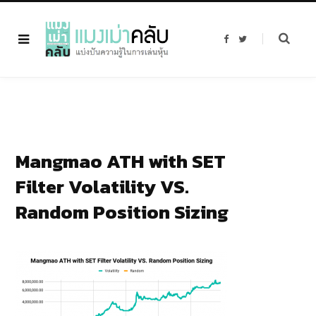
F
T
a
w
c
i
e
t
b
t
o
e
o
r
k
Mangmao ATH with SET
Filter Volatility VS.
Random Position Sizing