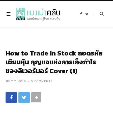
F
T
a
w
c
i
e
t
b
t
o
e
o
r
k
How to Trade in Stock ถอดรหัส
เซียนหุ้น กุญแจแห่งการเก็งกำไร
ของลิเวอร์มอร์ Cover (1)
JULY 7, 2019
0 COMMENTS